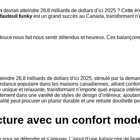
n
devrait atteindre 26,8 milliards de dollars d’ici 2025 ? Cette 
fauteuil funky
est un grand succès au Canada, transformant n’im
douce nous fait nous sentir détendus et heureux. Ces balançoire
teindre 26,8 milliards de dollars d’ici 2025, stimulé par la dem
dance populaire dans les maisons canadiennes, alliant confort
 unique et relaxante, transformant n’importe quel espace intéri
tement dans une variété de styles de design d’intérieur, ajoutant
lité peut procurer un plaisir durable et une retraite douillette p
cture avec un confort mod
e pour se détendre et s’amuser. L’ajout d’une balançoire de faut