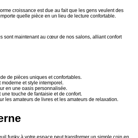
énorme croissance est due au fait que les gens veulent des
porte quelle pièce en un lieu de lecture confortable.
s sont maintenant au cœur de nos salons, alliant confort
ande de pièces uniques et confortables.
 moderne et style intemporel.
eur en une oasis personnalisée.
 une touche de fantaisie et de confort.
our les amateurs de livres et les amateurs de relaxation.
erne
euil funky à votre espace peut transformer un simple coin en